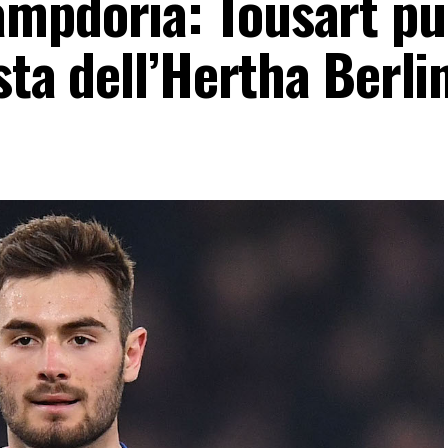
ampdoria: Tousart p
esta dell’Hertha Berli