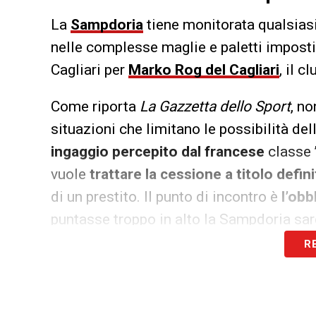
La
Sampdoria
tiene monitorata qualsiasi
nelle complesse maglie e paletti imposti d
Cagliari per
Marko Rog del Cagliari
, il 
Come riporta
La Gazzetta dello Sport
, no
situazioni che limitano le possibilità del
ingaggio percepito dal francese
classe 
vuole
trattare la cessione a titolo defini
di un prestito. Il punto di incontro è
l’obbl
puntasse troppo in alto la Sampdoria sar
R
LA PLAYLIST DELLE NOSTRE TOP NEW