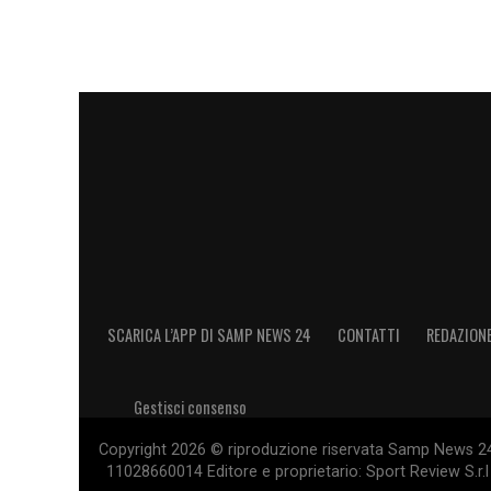
SCARICA L’APP DI SAMP NEWS 24
CONTATTI
REDAZION
Gestisci consenso
Copyright 2026 © riproduzione riservata Samp News 24 -
11028660014 Editore e proprietario: Sport Review S.r.l