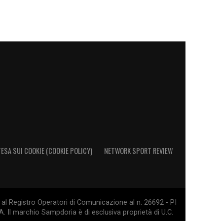
ESA SUI COOKIE (COOKIE POLICY)
NETWORK SPORT REVIEW
al Registro Operatori di Comunicazione al n. 26692 - PI
. Il marchio Sampdoria è di esclusiva proprietà di U.C.