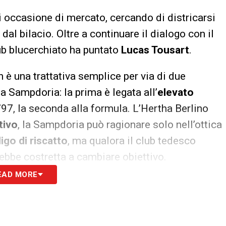
 occasione di mercato, cercando di districarsi
al bilacio. Oltre a continuare il dialogo con il
club blucerchiato ha puntato
Lucas Tousart
.
n è una trattativa semplice per via di due
la Sampdoria: la prima è legata all’
elevato
’97, la seconda alla formula. L’Hertha Berlino
tivo
, la Sampdoria può ragionare solo nell’ottica
igo di riscatto
, ma qualora il club tedesco
ebbe costretta a cambiare obiettivo.
EAD MORE
S