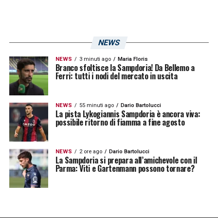
NEWS
NEWS
3 minuti ago
Maria Floris
Branco sfoltisce la Sampdoria! Da Bellemo a
Ferri: tutti i nodi del mercato in uscita
U
n post condiviso da U.C. Sampdoria (@sampdoria)
NEWS
55 minuti ago
Dario Bartolucci
La pista Lykogiannis Sampdoria è ancora viva:
possibile ritorno di fiamma a fine agosto
LA PLAYLIST DELLE NOSTRE TOP NEWS
NEWS
2 ore ago
Dario Bartolucci
La Sampdoria si prepara all’amichevole con il
Parma: Viti e Gartenmann possono tornare?