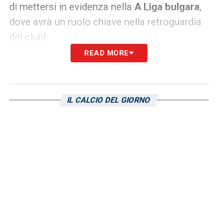
di mettersi in evidenza nella
A Liga bulgara
,
dove avrà un ruolo chiave nella retroguardia
del club!
READ MORE
IL CALCIO DEL GIORNO