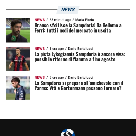
NEWS
NEWS
33 minuti ago
Maria Floris
Branco sfoltisce la Sampdoria! Da Bellemo a
Ferri: tutti i nodi del mercato in uscita
NEWS
1 ora ago
Dario Bartolucci
La pista Lykogiannis Sampdoria è ancora viva:
possibile ritorno di fiamma a fine agosto
NEWS
3 ore ago
Dario Bartolucci
La Sampdoria si prepara all’amichevole con il
Parma: Viti e Gartenmann possono tornare?
LA PLAYLIST DELLE NOSTRE TOP NEWS