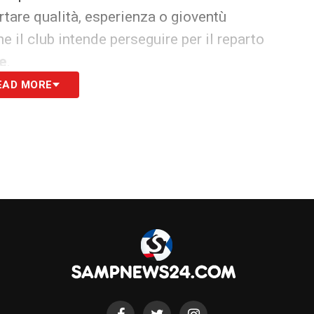
tare qualità, esperienza o gioventù
e il club intende perseguire per il reparto
e
.
EAD MORE
S