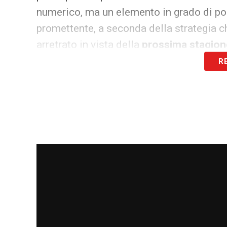
numerico, ma un elemento in grado di por
promettente, a seconda della strategia ch
arretrato in vista della
prossima stagion
R
.
LA PLAYLIST DELLE NOSTRE TOP NEW