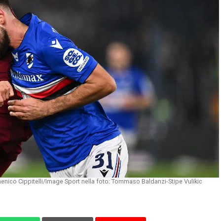
ico Cippitelli/Image Sport nella foto: Tommaso Baldanzi-Stipe Vulikic