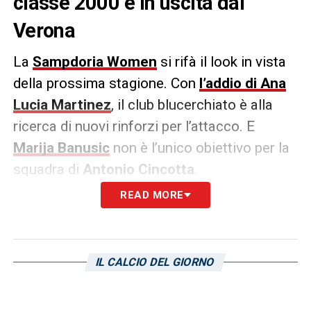
classe 2000 è in uscita dal
Verona
La
Sampdoria Women
si rifà il look in vista
della prossima stagione. Con
l’addio di Ana
Lucia Martinez
, il club blucerchiato è alla
ricerca di nuovi rinforzi per l’attacco. E
Marija Banusic
non è l’unico obiettivo per la
squadra di
Antonio Cincotta
.
READ MORE
Come raccolto dalla redazione di
sampnews24.com
, è stata raggiunta l’intesa
tra la Sampdoria e
Lineth Cedeno
. La
IL CALCIO DEL GIORNO
bomber panamense classe 2000 è in uscita
dal
Verona
.