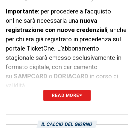
Importante
: per procedere all’acquisto
online sarà necessaria una
nuova
registrazione con nuove credenziali
, anche
per chi era già registrato in precedenza sul
portale TicketOne. L’abbonamento
stagionale sarà emesso esclusivamente in
formato digitale, con caricamento
su
SAMPCARD
o
DORIACARD
in corso di
validità.
READ MORE
Le fasi della campagna abbonamenti
La campagna è strutturata in tre fasi distinte
IL CALCIO DEL GIORNO
per agevolare i tifosi: