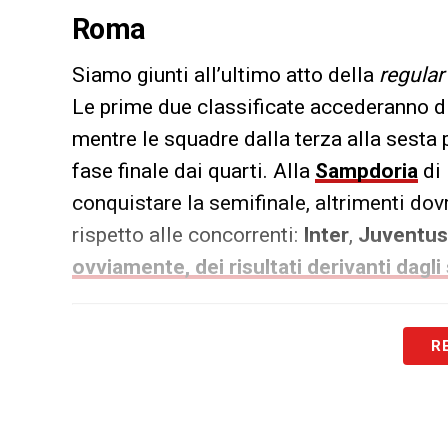
Roma
Siamo giunti all’ultimo atto della
regula
Le prime due classificate accederanno di
mentre le squadre dalla terza alla sesta 
fase finale dai quarti. Alla
Sampdoria
di
conquistare la semifinale, altrimenti do
rispetto alle concorrenti:
Inter
,
Juventus
ovviamente, dei risultati derivanti dagli 
Primavera 1 2020/21: la Sampdoria
R
La Sampdoria vince.
La Sampdoria pareggia e la Juventus pareggia
La Sampdoria perde e la Juventus perde; la Rom