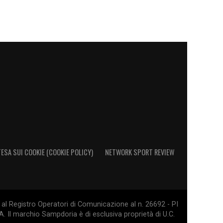
ESA SUI COOKIE (COOKIE POLICY)
NETWORK SPORT REVIEW
al Registro Operatori di Comunicazione al n. 26692 - PI
. Il marchio Sampdoria è di esclusiva proprietà di U.C.