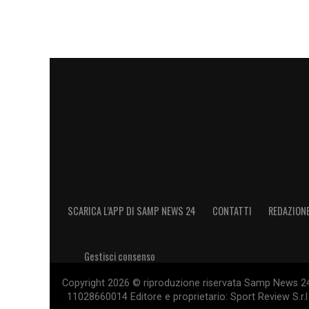
LA PLAYLIST DELLE NOSTRE TOP NEW
SCARICA L’APP DI SAMP NEWS 24
CONTATTI
REDAZION
Gestisci consenso
Copyright 2026 © riproduzione riservata Samp News 24 -
11028660014 Editore e proprietario: Sport Review S.r.l