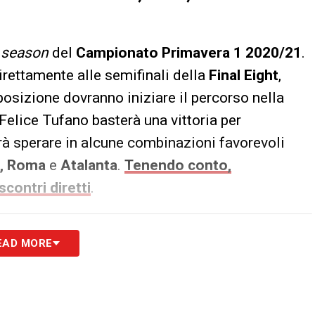
r season
del
Campionato Primavera 1 2020/21
.
rettamente alle semifinali della
Final Eight
,
posizione dovranno iniziare il percorso nella
 Felice Tufano basterà una vittoria per
vrà sperare in alcune combinazioni favorevoli
,
Roma
e
Atalanta
.
Tenendo conto,
scontri diretti
.
 si qualifica alle semifinali se…
EAD MORE
 o perde.
a pareggia o perde; l’Atalanta pareggia o perde.