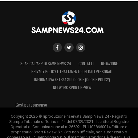
SCARICA L’APP DI SAMP NEWS 24
CONTATTI
REDAZIONE
PRIVACY POLICY E TRATTAMENTO DEI DATI PERSONALI
INFORMATIVA ESTESA SUI COOKIE (COOKIE POLICY)
NETWORK SPORT REVIEW
Gestisci consenso
Copyright 2026 © riproduzione riservata Samp News 24 - Registro
Stampa Tribunale di Torino n. 44 del 07/09/2021 - Iscritto al Registro
Operatori di Comunicazione al n. 26692 - PI 11028660014 Editore e
proprietario: Sport Review S.r.l Sito non ufficiale, non autorizzato o
connesso a U.C. Sampdoria S.p.A. Il marchio Sampdoria è di esclusiva