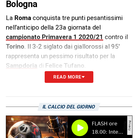
Bologna
La
Roma
conquista tre punti pesantissimi
nell’anticipo della 23a giornata del
campionato Primavera 1 2020/21
contro il
Torino
. Il 3-2 siglato dai giallorossi al 95′
rappresenta un pessimo risultato per la
Sampdoria
di
Felice Tufano
.
READ MORE
I blucerchiati sono infatti scesi in seconda
posizione (-1 dalla Roma) e avranno l’obbligo
di vincere in casa del
Bologna
per
IL CALCIO DEL GIORNO
guadagnare terreno sulle avversarie.
LA PLAYLIST DELLE NOSTRE TOP NEWS