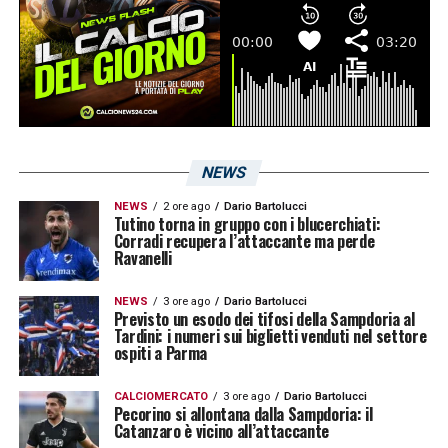
NEWS
NEWS
2 ore ago
Dario Bartolucci
Tutino torna in gruppo con i blucerchiati:
Corradi recupera l’attaccante ma perde
Ravanelli
NEWS
3 ore ago
Dario Bartolucci
Previsto un esodo dei tifosi della Sampdoria al
Tardini: i numeri sui biglietti venduti nel settore
ospiti a Parma
CALCIOMERCATO
3 ore ago
Dario Bartolucci
Pecorino si allontana dalla Sampdoria: il
Catanzaro è vicino all’attaccante