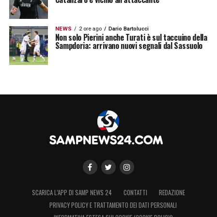
NEWS
2 ore ago
Dario Bartolucci
Non solo Pierini anche Turati è sul taccuino della
Sampdoria: arrivano nuovi segnali dal Sassuolo
SCARICA L’APP DI SAMP NEWS 24
CONTATTI
REDAZIONE
PRIVACY POLICY E TRATTAMENTO DEI DATI PERSONALI