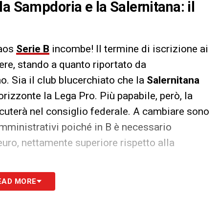
a Sampdoria e la Salernitana: il
caos
Serie B
incombe! Il termine di iscrizione ai
ere, stando a quanto riportato da
gno. Sia il club blucerchiato che la
Salernitana
l’orizzonte la Lega Pro. Più papabile, però, la
scuterà nel consiglio federale. A cambiare sono
mministrativi poiché in B è necessario
uro, nettamente superiore rispetto alla
EAD MORE
S