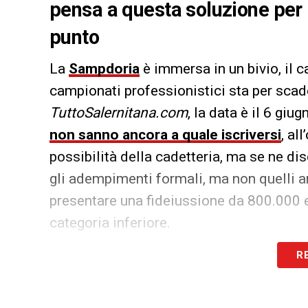
pensa a questa soluzione per l
punto
La
Sampdoria
è immersa in un bivio, il 
campionati professionistici sta per scad
TuttoSalernitana.com
, la data è il 6 giu
non sanno ancora a quale iscriversi
, al
possibilità della cadetteria, ma se ne di
gli adempimenti formali, ma non quelli a
presentare una fideiussione da 800.000 e
categoria inferiore.
R
LA PLAYLIST DELLE NOSTRE TOP NEW