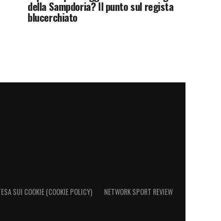
della Sampdoria? Il punto sul regista
blucerchiato
ESA SUI COOKIE (COOKIE POLICY)
NETWORK SPORT REVIEW