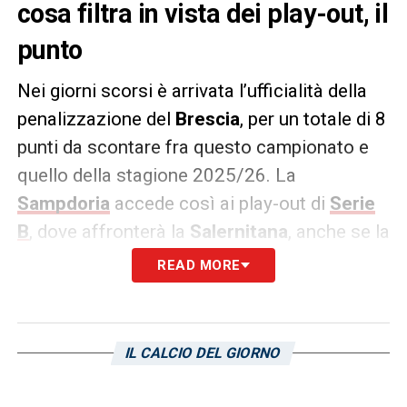
cosa filtra in vista dei play-out, il
punto
Nei giorni scorsi è arrivata l’ufficialità della
penalizzazione del
Brescia
, per un totale di 8
punti da scontare fra questo campionato e
quello della stagione 2025/26. La
Sampdoria
accede così ai play-out di
Serie
B
, dove affronterà la
Salernitana
, anche se la
situazione rimane tutt’ora incerta, vista la
READ MORE
mancanza di comunicati ufficiali da parte
degli organi federali.
IL CALCIO DEL GIORNO
Come riporta
primocanale.it
, infatti, si dovrà
attendere il giudizio di secondo grado della