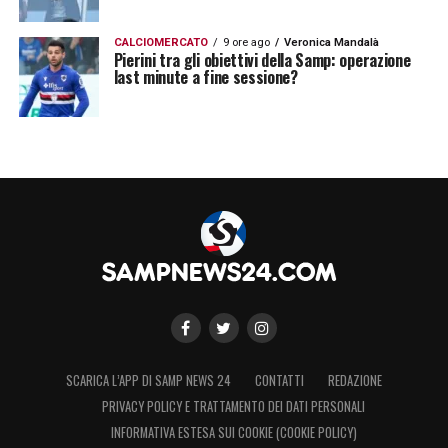
CALCIOMERCATO
9 ore ago
Veronica Mandalà
Pierini tra gli obiettivi della Samp: operazione
last minute a fine sessione?
SCARICA L’APP DI SAMP NEWS 24
CONTATTI
REDAZIONE
PRIVACY POLICY E TRATTAMENTO DEI DATI PERSONALI
INFORMATIVA ESTESA SUI COOKIE (COOKIE POLICY)