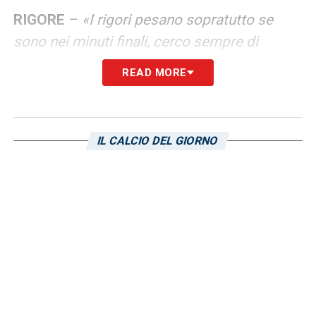
RIGORE
–
«I rigori pesano sopratutto se
sono nei minuti finali, cerco sempre di
mantenere la calma e buttarla dentro. È
READ MORE
importante quello»
.
LA PLAYLIST DELLE NOSTRE TOP NEWS
IL CALCIO DEL GIORNO