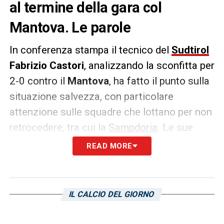
al termine della gara col
Mantova. Le parole
In conferenza stampa il tecnico del
Sudtirol
Fabrizio Castori
, analizzando la sconfitta per
2-0 contro il
Mantova
, ha fatto il punto sulla
situazione salvezza, con particolare
attenzione sulle squadre che lottano per non
retrocedere, tra cui la
Sampdoria
. Le sue
parole raccolte da
Pianetaserieb.it
.
READ MORE
SERIE B –
«È un campionato duro, difficile.
Bisogna tenere botta, anche perché ci sono
IL CALCIO DEL GIORNO
squadre come la Sampdoria che nessuno
pensava sarebbero state lì».