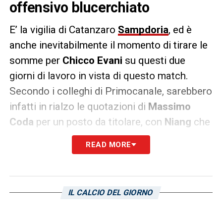
offensivo blucerchiato
E’ la vigilia di Catanzaro
Sampdoria
, ed è
anche inevitabilmente il momento di tirare le
somme per
Chicco Evani
su questi due
giorni di lavoro in vista di questo match.
Secondo i colleghi di Primocanale, sarebbero
infatti in rialzo le quotazioni di
Massimo
Coda
per un posto da titolare, con
Niang
che
avrebbe deluso troppo nelle ultime due gare
READ MORE
di
Serie B
contro Carrarese e Cremonese.
LA PLAYLIST DELLE NOSTRE TOP NEWS
IL CALCIO DEL GIORNO