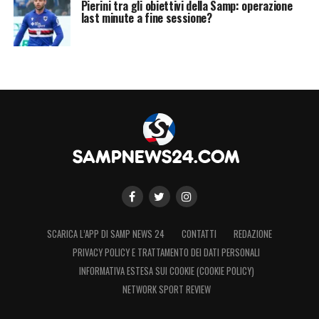
Pierini tra gli obiettivi della Samp: operazione
last minute a fine sessione?
SCARICA L’APP DI SAMP NEWS 24
CONTATTI
REDAZIONE
PRIVACY POLICY E TRATTAMENTO DEI DATI PERSONALI
INFORMATIVA ESTESA SUI COOKIE (COOKIE POLICY)
NETWORK SPORT REVIEW