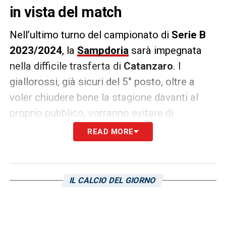
in vista del match
Nell’ultimo turno del campionato di
Serie B
2023/2024
, la
Sampdoria
sarà impegnata
nella difficile trasferta di
Catanzaro
. I
giallorossi, già sicuri del 5° posto, oltre a
voler chiudere bene la stagione davanti al
proprio pubblico, vorranno evitare di
raggiungere un traguardo negativo nelle
READ MORE
partite casalinghe. Ecco il dato fornito da
Opta
.
IL CALCIO DEL GIORNO
STATISTICA –
«Reduce dalla sconfitta
contro la Ternana (0-1), il Catanzaro non ha
mai perso due gare di fila in Serie B da inizio