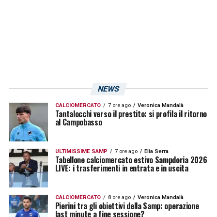
2024 – l’ultima volta risale alle serie di tre ko
consecutivi dello scorso dicembre»
.
LA PLAYLIST DELLE NOSTRE TOP NEWS
NEWS
CALCIOMERCATO
7 ore ago
Veronica Mandalà
Tantalocchi verso il prestito: si profila il ritorno
al Campobasso
ULTIMISSIME SAMP
7 ore ago
Elia Serra
Tabellone calciomercato estivo Sampdoria 2026
LIVE: i trasferimenti in entrata e in uscita
CALCIOMERCATO
8 ore ago
Veronica Mandalà
Pierini tra gli obiettivi della Samp: operazione
last minute a fine sessione?