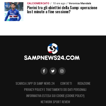
CALCIOMERCATO
10 ore ago
Veronica Mandalà
Pierini tra gli obiettivi della Samp: operazione
last minute a fine sessione?
SCARICA L’APP DI SAMP NEWS 24
CONTATTI
REDAZIONE
PRIVACY POLICY E TRATTAMENTO DEI DATI PERSONALI
INFORMATIVA ESTESA SUI COOKIE (COOKIE POLICY)
NETWORK SPORT REVIEW