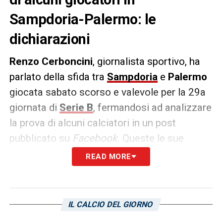
Sampdoria-Palermo: le
dichiarazioni
Renzo Cerboncini
, giornalista sportivo, ha
parlato della sfida tra
Sampdoria
e
Palermo
giocata sabato scorso e valevole per la 29a
giornata di
Serie B
, fermandosi ad analizzare
la prova di alcuni calciatori in un post
pubblicato su
Facebook
. Queste le sue
dichiarazioni:
READ MORE
«Akinsanmiro, ribattezzato Akinsomaro da
Alberto Podestà (premio miglior battuta
IL CALCIO DEL GIORNO
della giornata) è un somaro non tanto per il