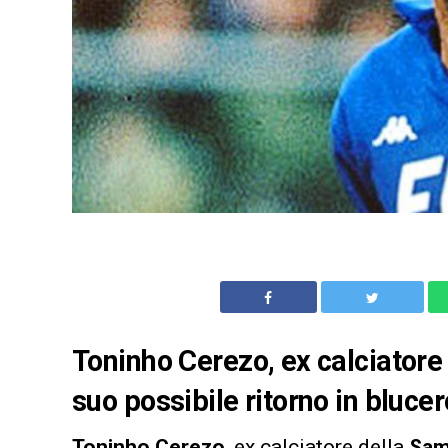
Toninho Cerezo, ex calciatore
suo possibile ritorno in blucer
Toninho Cerezo
, ex calciatore della
Sam