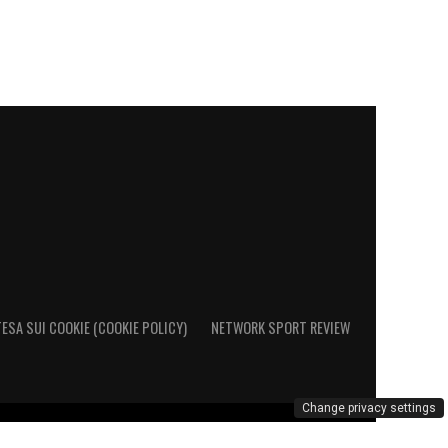
ESA SUI COOKIE (COOKIE POLICY)
NETWORK SPORT REVIEW
Change privacy settings
al Registro Operatori di Comunicazione al n. 26692 - PI