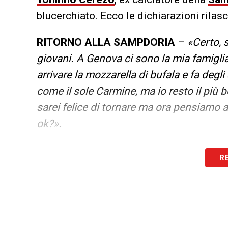
blucerchiato. Ecco le dichiarazioni rilas
RITORNO
ALLA
SAMPDORIA
–
«Certo, 
giovani. A Genova ci sono la mia famigli
arrivare la mozzarella di bufala e fa degl
come il sole Carmine, ma io resto il più bel
sarei felice di tornare ma ora pensiamo 
ok?».
LA PLAYLIST DELLE NOSTRE TOP NEW
R