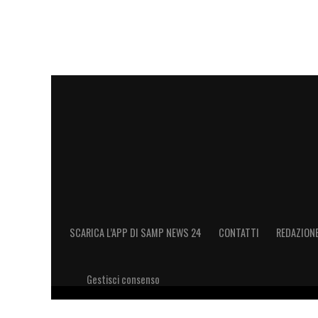
SCARICA L’APP DI SAMP NEWS 24
CONTATTI
REDAZION
Gestisci consenso
Copyright 2026 © riproduzione riservata Samp News 24 -