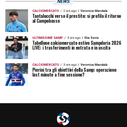
NEWS
a risalire la china dopo stagioni
CALCIOMERCATO
2 ore ago
Veronica Mandalà
estremamente sofferte.
Tantalocchi verso il prestito: si profila il ritorno
al Campobasso
ULTIMISSIME SAMP
3 ore ago
Elia Serra
Tabellone calciomercato estivo Sampdoria 2026
LIVE: i trasferimenti in entrata e in uscita
CALCIOMERCATO
3 ore ago
Veronica Mandalà
Pierini tra gli obiettivi della Samp: operazione
last minute a fine sessione?