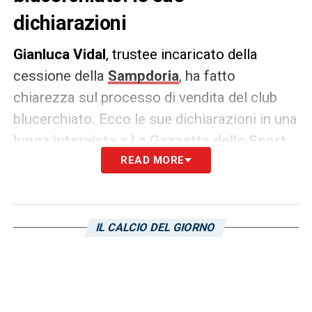
dichiarazioni
Gianluca Vidal
, trustee incaricato della
cessione della
Sampdoria
, ha fatto
chiarezza sul processo di vendita del club
blucerchiato. Ecco le sue dichiarazioni in una
lunga intervista a La Gazzetta dello Sport
.
READ MORE
TEMPI –
«Non esistono in tal senso tempi
certi. In genere, le modalità attraverso cui si
svolge qualsivoglia negoziazione seguono
IL CALCIO DEL GIORNO
un iter codificato. Innanzitutto, la
manifestazione di interesse. Quindi,
l’identificazione della controparte da parte
del soggetto incaricato della trattativa. In