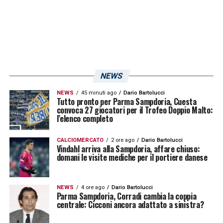
questo caso, il sottoscritto. Quindi la verifica
della provenienza dei fondi. Cioè, che si tratti
di soldi puliti. Dopodiché si discute il valore
del bene che si attribuisce all’oggetto o
all’azienda interessata. Esso viene sempre
NEWS
determinato al lordo del debito (il cosiddetto
NEWS
45 minuti ago
Dario Bartolucci
Tutto pronto per Parma Sampdoria, Cuesta
“enterprise value”). Se il discorso può andare
convoca 27 giocatori per il Trofeo Doppio Malto:
l’elenco completo
avanti, parte il processo di “virtual due
diligence”, con la messa a disposizione della
CALCIOMERCATO
2 ore ago
Dario Bartolucci
Vindahl arriva alla Sampdoria, affare chiuso:
documentazione. In questo caso, dell’U.C.
domani le visite mediche per il portiere danese
Sampdoria. Al termine di questo iter si
negozia parallelamente alla due diligence
NEWS
4 ore ago
Dario Bartolucci
discutendo del contratto. Diciamo che dalla
Parma Sampdoria, Corradi cambia la coppia
centrale: Cicconi ancora adattato a sinistra?
due diligence al cosiddetto closing passano