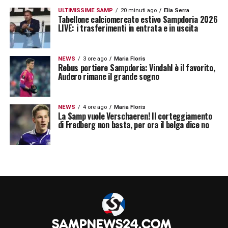
per la
Sampdoria
che ha bisogno di trovare
ULTIMISSIME SAMP
20 minuti ago
Elia Serra
maggiori spunti, fantasia e, soprattutto,
Tabellone calciomercato estivo Sampdoria 2026
LIVE: i trasferimenti in entrata e in uscita
lucidità da parte del giovane giocatore di
proprietà della
Roma
.
NEWS
3 ore ago
Maria Floris
Rebus portiere Sampdoria: Vindahl è il favorito,
La prova con l’Under 21 arriva in un momento
Audero rimane il grande sogno
chiave per il club blucerchiato. Con
Simone
Pafundi
alle prese con un problema fisico,
NEWS
4 ore ago
Maria Floris
La Samp vuole Verschaeren! Il corteggiamento
Cherubini
potrebbe candidarsi seriamente
di Fredberg non basta, per ora il belga dice no
per una maglia da titolare nella sfida contro
l’Empoli.
Attilio Lombardo
osserva con attenzione: la
crescita del giovane esterno potrebbe
rivelarsi decisiva nel rush finale della
stagione, dove ogni scelta può fare la