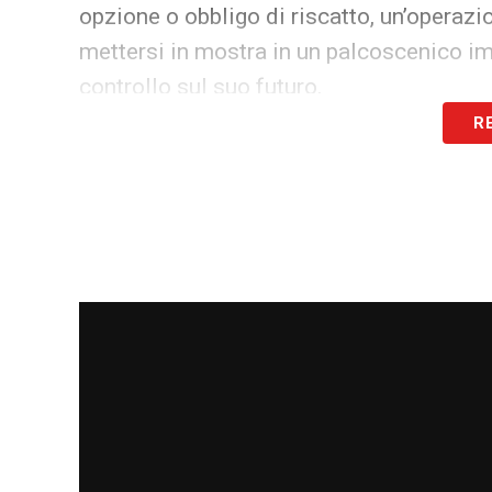
opzione o obbligo di riscatto, un’operazi
mettersi in mostra in un palcoscenico im
controllo sul suo futuro.
R
L’obiettivo è quello di regalare a
Massim
fantasia e imprevedibilità alla fase offe
già dalla prossima stagione.
LA PLAYLIST DELLE NOSTRE TOP NEW