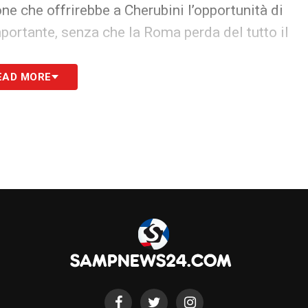
one che offrirebbe a Cherubini l’opportunità di
portante, senza che la Roma perda del tutto il
EAD MORE
o Donati
un giocatore che possa aggiungere
nsiva, un elemento che possa fare la differenza
S