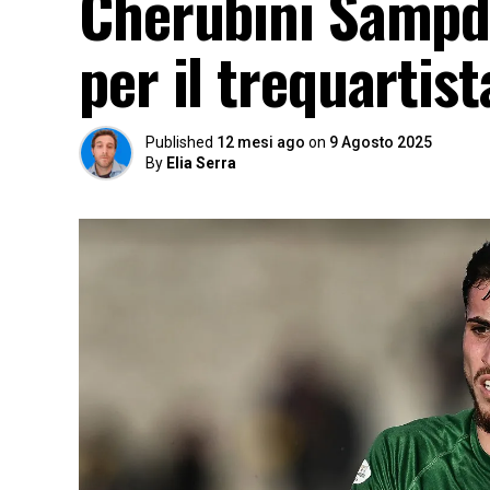
Cherubini Sampdo
per il trequartist
Published
12 mesi ago
on
9 Agosto 2025
By
Elia Serra