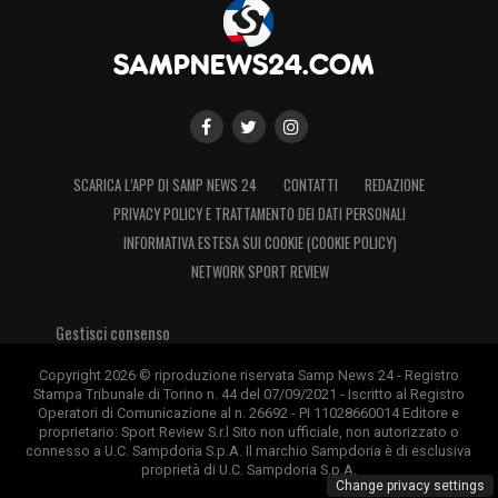
e convincente. Non basterà il semplice
gradimento: serviranno garanzie tecniche,
centralità e continuità.
Ultimissime Sampdoria LIVE: idea Pecorino
SCARICA L’APP DI SAMP NEWS 24
CONTATTI
REDAZIONE
per l’attacco, ritorno di fiamma per
PRIVACY POLICY E TRATTAMENTO DEI DATI PERSONALI
Thorsby. Martinelli verso l’Avellino
INFORMATIVA ESTESA SUI COOKIE (COOKIE POLICY)
NETWORK SPORT REVIEW
Cherubini Sampdoria, futuro aperto
ma serve una mossa immediata
Gestisci consenso
La partita per
Luigi Cherubini
è ancora
Copyright 2026 © riproduzione riservata Samp News 24 - Registro
Stampa Tribunale di Torino n. 44 del 07/09/2021 - Iscritto al Registro
aperta, ma il margine di manovra potrebbe
Operatori di Comunicazione al n. 26692 - PI 11028660014 Editore e
proprietario: Sport Review S.r.l Sito non ufficiale, non autorizzato o
restringersi rapidamente. La
Sampdoria
connesso a U.C. Sampdoria S.p.A. Il marchio Sampdoria è di esclusiva
conosce bene il valore del giocatore e sa
proprietà di U.C. Sampdoria S.p.A.
Change privacy settings