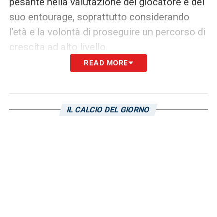
pesante nella valutazione del giocatore e del
suo entourage, soprattutto considerando
l’età e la volontà di proseguire un percorso di
crescita ad alto livello.
READ MORE
La proposta del
Frosinone
, inoltre, avrebbe
anche un altro elemento favorevole: la
vicinanza a casa. Per
Cherubini
, nato a
IL CALCIO DEL GIORNO
Tivoli
, restare nel Lazio e giocare in una
piazza di Serie A rappresenterebbe una
soluzione comoda e stimolante sotto diversi
punti di vista. Un dettaglio che la
Sampdoria
non può permettersi di sottovalutare.
Cherubini Sampdoria, Branco deve