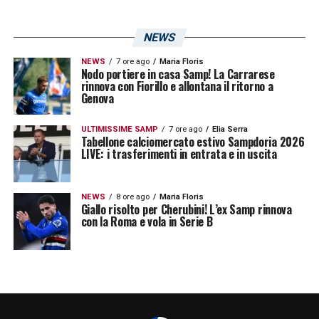
convincere il giocatore con un
progetto centrale
NEWS
Se
Americo Branco
vorrà davvero riportare
NEWS
7 ore ago
Maria Floris
Nodo portiere in casa Samp! La Carrarese
Cherubini
in blucerchiato, dovrà muoversi in
rinnova con Fiorillo e allontana il ritorno a
Genova
tempi rapidi. La concorrenza è concreta e il
rischio è quello di vedere sfumare un profilo
ULTIMISSIME SAMP
7 ore ago
Elia Serra
Tabellone calciomercato estivo Sampdoria 2026
già conosciuto dall’ambiente, già inserito nel
LIVE: i trasferimenti in entrata e in uscita
contesto genovese e potenzialmente utile
per il nuovo corso tecnico.
NEWS
8 ore ago
Maria Floris
Giallo risolto per Cherubini! L’ex Samp rinnova
con la Roma e vola in Serie B
Il nodo resta anche la formula da discutere
con la Roma, proprietaria del cartellino. La
Sampdoria dovrà trovare un’intesa con il
club giallorosso, ma soprattutto dovrà
presentare al giocatore un progetto chiaro