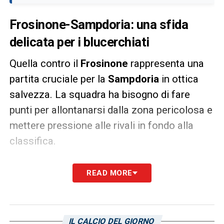
Frosinone-Sampdoria: una sfida
delicata per i blucerchiati
Quella contro il
Frosinone
rappresenta una
partita cruciale per la
Sampdoria
in ottica
salvezza. La squadra ha bisogno di fare
punti per allontanarsi dalla zona pericolosa e
mettere pressione alle rivali in fondo alla
classifica.
Nonostante le difficoltà legate alle assenze,
READ MORE
la motivazione della squadra potrà fare la
differenza. La sfida si preannuncia
equilibrata e decisiva per la stagione dei
IL CALCIO DEL GIORNO