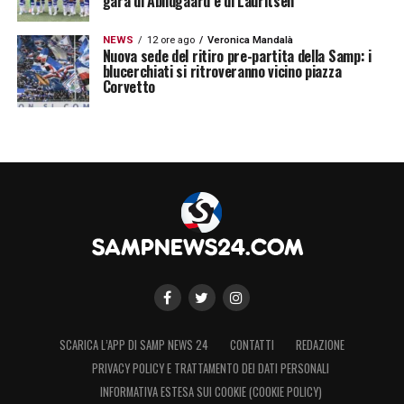
gara di Abildgaard e di Lauritsen
NEWS
12 ore ago
Veronica Mandalà
Nuova sede del ritiro pre-partita della Samp: i
blucerchiati si ritroveranno vicino piazza
Corvetto
SCARICA L’APP DI SAMP NEWS 24
CONTATTI
REDAZIONE
PRIVACY POLICY E TRATTAMENTO DEI DATI PERSONALI
INFORMATIVA ESTESA SUI COOKIE (COOKIE POLICY)