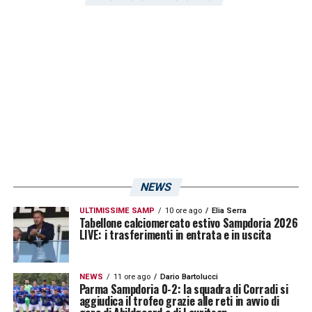
blucerchiati, che dovranno lottare fino
all’ultimo minuto.
Ultimissime Sampdoria LIVE: le novità su
Hadzikadunic, la nostra intervista a
Bellucci e tanto altro!
LA PLAYLIST DELLE NOSTRE TOP NEWS
NEWS
ULTIMISSIME SAMP
10 ore ago
Elia Serra
Tabellone calciomercato estivo Sampdoria 2026
LIVE: i trasferimenti in entrata e in uscita
NEWS
11 ore ago
Dario Bartolucci
Parma Sampdoria 0-2: la squadra di Corradi si
aggiudica il trofeo grazie alle reti in avvio di