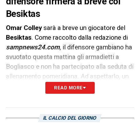
difensore firmerà a breve col
Besiktas
Omar Colley
sarà a breve un giocatore del
Besiktas
. Come raccolto dalla redazione di
sampnews24.com
, il difensore gambiano ha
svuotato questa mattina gli armadietti a
Bogliasco e non ha partecipato alla seduta di
allenamento pomeridiana. Ad aspettarlo, un
volo per la Turchia dove nelle prossime ore
READ MORE
firmerà il contratto con il club bianconero.
Alla
Sampdoria
andranno circa 3 milioni di
euro tra parte fissa e bonus, questi ultimi
IL CALCIO DEL GIORNO
legati alle presenze che Colley collezionerà
in Super Lig.