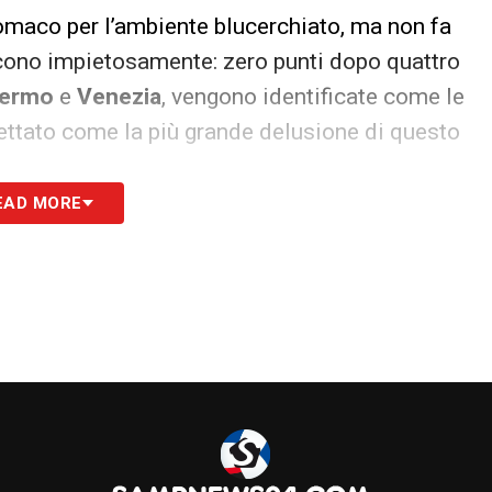
omaco per l’ambiente blucerchiato, ma non fa
icono impietosamente: zero punti dopo quattro
lermo
e
Venezia
, vengono identificate come le
hettato come la più grande delusione di questo
EAD MORE
onista, per una piazza storica come quella
ltà durissima. Il commento di un osservatore
 che aumentare la pressione su giocatori e staff
ulteriore campanello d’allarme, che sottolinea
e dalla difficile trasferta di
Bari
, per scrollarsi
ivo” e iniziare finalmente il proprio campionato.
A