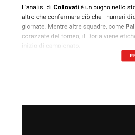
L’analisi di
Collovati
è un pugno nello st
altro che confermare ciò che i numeri d
giornate. Mentre altre squadre, come
Pa
corazzate del torneo, il Doria viene etic
inizio di campionato.
R
Le aspettative di una stagione da protag
genovese, si sono scontrate con una rea
esperto e neutrale come
Collovati
non fa
tecnico. Queste parole suonano come un 
l’urgenza di una svolta immediata, a partir
di dosso l’etichetta di “sorpresa in negat
LE ULTIME NOTIZIE SULLA SAMPDORI