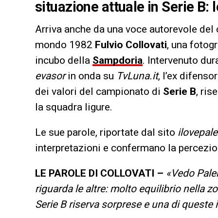
situazione attuale in Serie B: 
Arriva anche da una voce autorevole del c
mondo 1982
Fulvio Collovati
, una fotogr
incubo della
Sampdoria
. Intervenuto du
evasor
in onda su
TvLuna.it
, l’ex difenso
dei valori del campionato di
Serie B
, ri
la squadra ligure.
Le sue parole, riportate dal sito
ilovepal
interpretazioni e confermano la percezion
LE PAROLE DI COLLOVATI –
«Vedo Paler
riguarda le altre: molto equilibrio nella zo
Serie B riserva sorprese e una di queste 