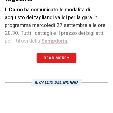
Il
Como
ha comunicato le modalità di
acquisto dei tagliandi validi per la gara in
programma mercoledì 27 settembre alle ore
20.30. Tutti i dettagli e il prezzo dei biglietti
per i tifosi della
Sampdoria
.
COMUNICATO
– «
Si comunica che dalle ore
READ MORE
14:00 di oggi, giovedì 21 settembre, sono in
vendita i biglietti riservati al settore ospiti
per la gara Como – Sampdoria, in
IL CALCIO DEL GIORNO
programma mercoledì 27 settembre alle ore
20:30. I biglietti potranno essere acquistati
fino alle ore 19:00 di martedì 26 settembre
sul circuito Vivaticket e presso i rivenditori