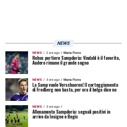
autorizzati, non sarà possibile l’acquisto il
giorno gara. Per coloro residenti nella
provincia di Genova l’acquisto è consentito
solo ai possessori di tessera del tifoso. Non
sarà permesso il cambio nominativo su
NEWS
nessun titolo di accesso.Il settore ospiti non
NEWS
2 ore ago
Maria Floris
è attrezzato ad ospitare persone con
Rebus portiere Sampdoria: Vindahl è il favorito,
Audero rimane il grande sogno
disabilità motorie.
Prezzo online: €20 +
commissioni. Presso i punti vendita: €20 +
NEWS
3 ore ago
Maria Floris
commissioni
».
La Samp vuole Verschaeren! Il corteggiamento
di Fredberg non basta, per ora il belga dice no
LA PLAYLIST DELLE NOSTRE TOP NEWS
NEWS
3 ore ago
Allenamento Sampdoria: segnali positivi in
arrivo da Insigne e Begic