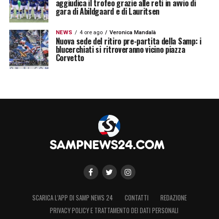
aggiudica il trofeo grazie alle reti in avvio di
gara di Abildgaard e di Lauritsen
NEWS
4 ore ago
Veronica Mandalà
Nuova sede del ritiro pre-partita della Samp: i
blucerchiati si ritroveranno vicino piazza
Corvetto
SCARICA L’APP DI SAMP NEWS 24
CONTATTI
REDAZIONE
PRIVACY POLICY E TRATTAMENTO DEI DATI PERSONALI