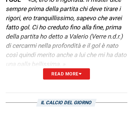
sempre prima della partita chi deve tirare i
rigori, ero tranquillissimo, sapevo che avrei
fatto gol. Ci ho creduto fino alla fine, prima
della partita ho detto a Valerio (Verre n.d.r.)
di cercarmi nella profondità e il gol è nato
così quindi merito anche a lui che mi ha dato
una palla bellissima. »
.
READ MORE
TIFOSI –
«I tifosi sono fantastici, ci seguono
da tutte le parti e scendono con noi in
campo, si sentono sempre, un grazie
IL CALCIO DEL GIORNO
speciale va soprattutto a loro»
.
LA PLAYLIST DELLE NOSTRE TOP NEWS