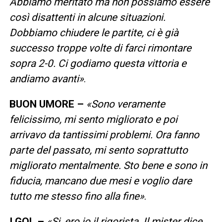
Abbiamo meritato ma non possiamo essere
così disattenti in alcune situazioni.
Dobbiamo chiudere le partite, ci è già
successo troppe volte di farci rimontare
sopra 2-0. Ci godiamo questa vittoria e
andiamo avanti»
.
BUON UMORE –
«Sono veramente
felicissimo, mi sento migliorato e poi
arrivavo da tantissimi problemi. Ora fanno
parte del passato, mi sento soprattutto
migliorato mentalmente. Sto bene e sono in
fiducia, mancano due mesi e voglio dare
tutto me stesso fino alla fine»
.
I GOL –
«Si, ero io il rigorista. Il mister dice