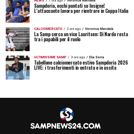
NEWS
1 ora ago
Veronica Mandalà
la mia prima partita che non è mai facile.
Sampdoria, occhi puntati su Insigne!
L’attaccante lavora per rientrare in Coppa Italia
Venivamo da una contestazione a Frosinone
dopo una sconfitta per 3-0 e quello che mi
CALCIOMERCATO
2 ore ago
Veronica Mandalà
rimane dentro è la mia prima riunione
La Samp cerca un vice Lauritsen: Di Nardo resta
tra i papabili per il ruolo
tecnica prima del Venezia. Ho disegnato su
un foglio bianco un grande cuore e dentro
ULTIMISSIME SAMP
3 ore ago
Elia Serra
questo cuore ho messo tutti i nomi dei
Tabellone calciomercato estivo Sampdoria 2026
LIVE: i trasferimenti in entrata e in uscita
giocatori della Sampdoria. La prima cosa
che ho detto è che tutti noi dobbiamo
rimanere dentro questo cuore. Poi è logico
che, tornando indietro ad una settimana fa,
la cosa più bella ed irripetibile è passare
quei momenti che in genere passi da
giocatore. Io li ho passati ma non ho mai