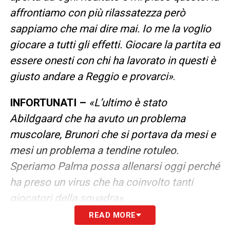
affrontiamo con più rilassatezza però
sappiamo che mai dire mai. Io me la voglio
giocare a tutti gli effetti. Giocare la partita ed
essere onesti con chi ha lavorato in questi è
giusto andare a Reggio e provarci»
.
INFORTUNATI –
«L’ultimo è stato
Abildgaard che ha avuto un problema
muscolare, Brunori che si portava da mesi e
mesi un problema a tendine rotuleo.
Speriamo Palma possa allenarsi oggi perché
ha preso un virus che ha coinvolto tanti
giocatori della squadra»
.
READ MORE
PARTE SINISTRA CLASSIFICA –
«E’ il