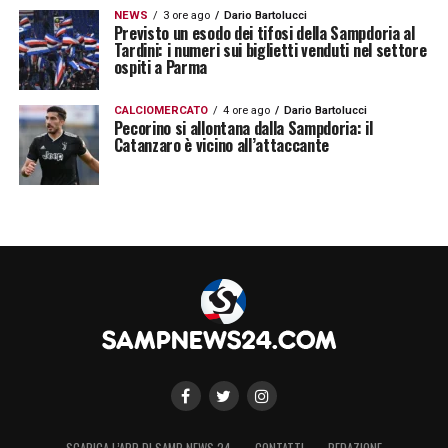
NEWS
3 ore ago
Dario Bartolucci
Previsto un esodo dei tifosi della Sampdoria al
Tardini: i numeri sui biglietti venduti nel settore
ospiti a Parma
CALCIOMERCATO
4 ore ago
Dario Bartolucci
Pecorino si allontana dalla Sampdoria: il
Catanzaro è vicino all’attaccante