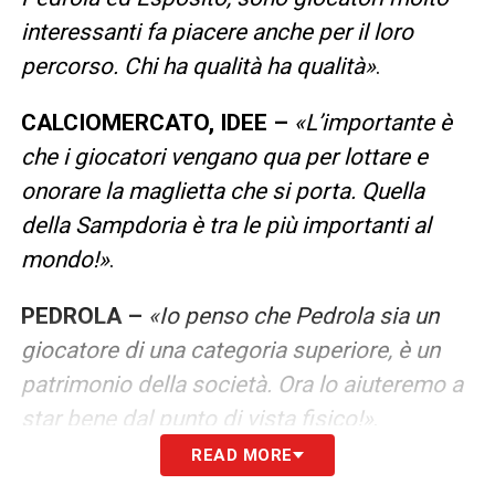
interessanti fa piacere anche per il loro
percorso. Chi ha qualità ha qualità
»
.
CALCIOMERCATO, IDEE –
«
L’importante è
che i giocatori vengano qua per lottare e
onorare la maglietta che si porta. Quella
della Sampdoria è tra le più importanti al
mondo
!»
.
PEDROLA –
«Io penso che
Pedrola sia un
giocatore di una categoria superiore, è un
patrimonio della società. Ora lo aiuteremo a
star bene dal punto di vista fisico!
»
.
READ MORE
LA PLAYLIST DELLE NOSTRE TOP NEWS