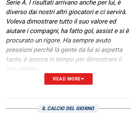
Serie A. I risultati arrivano anche per lui, è
diverso dai nostri altri giocatori e ci servirà.
Voleva dimostrare tutto il suo valore ed
aiutare i compagni, ha fatto gol, assist e si è
procurato un rigore. Ha sempre avuto
pressioni perché la gente da lui si aspetta
tanto, è ancora in tempo per dimostrare il
suo valore
»
.
READ MORE
PERCORSO E FERRARIS –
«
Se vinci vai
avanti, se perdi rimani lì. Dobbiamo
concentrarci su ogni partita per vincerle
IL CALCIO DEL GIORNO
tutte e dare continuità. In trasferta sentiamo
meno la pressione del nostro pubblico che
anche oggi era numerosissimo. Sempre uno