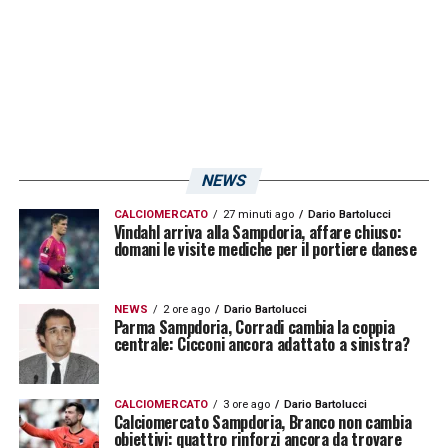
spettacolo giocare davanti a loro. Giusto
iniziare a giocare disinvolti anche a Marassi,
l’approccio deve essere questo. Abbiamo le
qualità e lo abbiamo dimostrato su questo
campo difficile, nonostante i tanti giocatori
assenti
»
.
NEWS
LEONI –
«
Sono contento per Leoni, non è
CALCIOMERCATO
27 minuti ago
Dario Bartolucci
Vindahl arriva alla Sampdoria, affare chiuso:
domani le visite mediche per il portiere danese
semplice buttare dentro un giocatore di
diciassette anno. Diventerà un giocatore
forte, è un ragazzo intelligente ed ambizioso.
NEWS
2 ore ago
Dario Bartolucci
Parma Sampdoria, Corradi cambia la coppia
I giovani sono maturati, ora giocano con una
centrale: Cicconi ancora adattato a sinistra?
certa sicurezza e interpretano le gare con
molta qualità
»
.
CALCIOMERCATO
3 ore ago
Dario Bartolucci
Calciomercato Sampdoria, Branco non cambia
obiettivi: quattro rinforzi ancora da trovare