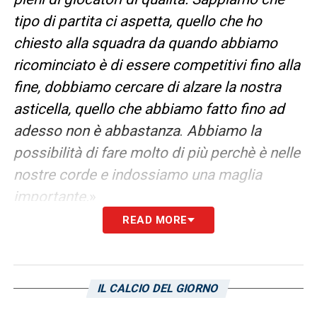
tipo di partita ci aspetta, quello che ho
chiesto alla squadra da quando abbiamo
ricominciato è di essere competitivi fino alla
fine, dobbiamo cercare di alzare la nostra
asticella, quello che abbiamo fatto fino ad
adesso non è abbastanza
.
Abbiamo la
possibilità di fare molto di più perchè è nelle
nostre corde e indossiamo una maglia
importante.
»
READ MORE
OBIETTIVI – «
L’obiettivo è quello di
migliorarci, di fare meglio anche rispetto al
finale del girone di ritorno. Avremo
IL CALCIO DEL GIORNO
comunque squadre forti da affrontare, ma