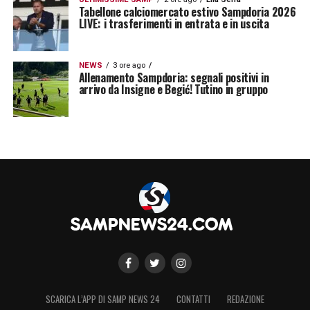
Tabellone calciomercato estivo Sampdoria 2026
LIVE: i trasferimenti in entrata e in uscita
NEWS
3 ore ago
Allenamento Sampdoria: segnali positivi in
arrivo da Insigne e Begić! Tutino in gruppo
SCARICA L’APP DI SAMP NEWS 24
CONTATTI
REDAZIONE