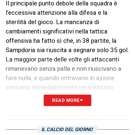
Il principale punto debole della squadra è
l’eccessiva attenzione alla difesa e la
sterilità del gioco. La mancanza di
cambiamenti significativi nella tattica
offensiva ha fatto sì che, in 38 partite, la
Sampdoria sia riuscita a segnare solo 35 gol.
La maggior parte delle volte gli attaccanti
rimanevano senza palla e non riuscivano a
fare nulla, e quando entravano in azione
venivano immediatamente neutralizzati.
READ MORE
Ai rivali bastava marcare Baraka o Koda per
smorzare l’impeto dell’attacco della
Sampdoria, obbligando la formazione
IL CALCIO DEL GIORNO
avversaria a passare inutilmente la palla da