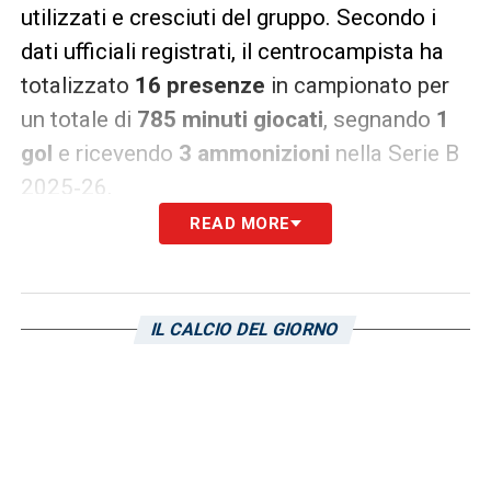
utilizzati e cresciuti del gruppo. Secondo i
dati ufficiali registrati, il centrocampista ha
totalizzato
16 presenze
in campionato per
un totale di
785 minuti giocati
, segnando
1
gol
e ricevendo
3 ammonizioni
nella Serie B
2025‑26.
READ MORE
Le sue statistiche mostrano anche un
contributo difensivo e tecnico importante: 80
contrasti vinti, un’accuratezza nei passaggi
IL CALCIO DEL GIORNO
dell’83% e una presenza costante nel
centrocampo doriano. Questi numeri
confermano che il giovane centrocampista
era uno dei giocatori più impiegati e affidabili
della rosa, capace di incidere nelle fasi di