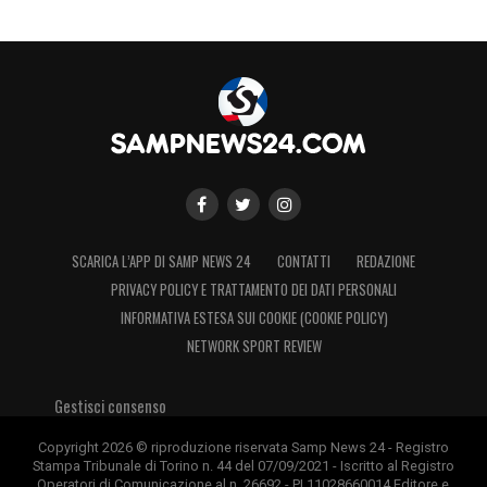
SCARICA L’APP DI SAMP NEWS 24
CONTATTI
REDAZIONE
PRIVACY POLICY E TRATTAMENTO DEI DATI PERSONALI
INFORMATIVA ESTESA SUI COOKIE (COOKIE POLICY)
NETWORK SPORT REVIEW
Gestisci consenso
Copyright 2026 © riproduzione riservata Samp News 24 - Registro
Stampa Tribunale di Torino n. 44 del 07/09/2021 - Iscritto al Registro
Operatori di Comunicazione al n. 26692 - PI 11028660014 Editore e