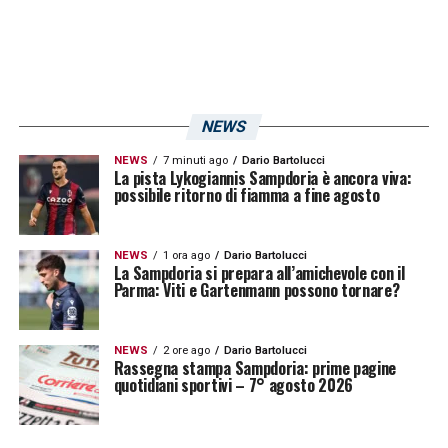
costruzione e nella fase di contenimento.
Le prospettive future del giocatore
prodotto dal vivaio
NEWS
Il periodo di recupero sarà fondamentale per
NEWS
7 minuti ago
Dario Bartolucci
La pista Lykogiannis Sampdoria è ancora viva:
permettere a Conti di ritrovare continuità e
possibile ritorno di fiamma a fine agosto
condizione atletica, con l’obiettivo di essere
nuovamente a disposizione della Sampdoria
NEWS
1 ora ago
Dario Bartolucci
La Sampdoria si prepara all’amichevole con il
nel finale di stagione o nel prossimo ciclo
Parma: Viti e Gartenmann possono tornare?
competitivo, consolidando il ruolo già
affermato quest’anno.
NEWS
2 ore ago
Dario Bartolucci
Rassegna stampa Sampdoria: prime pagine
quotidiani sportivi – 7° agosto 2026
LA PLAYLIST DELLE NOSTRE TOP NEWS