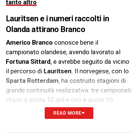
tanto altro
Lauritsen e i numeri raccolti in
Olanda attirano Branco
Americo Branco
conosce bene il
campionato olandese, avendo lavorato al
Fortuna Sittard
, e avrebbe seguito da vicino
il percorso di
Lauritsen
. Il norvegese, con lo
Sparta Rotterdam
, ha costruito stagioni di
grande continuità realizzativa: tre campionati
chiusi a quota 12 gol e uno a quota 10.
READ MORE
Complessivamente, tra campionato e coppe,
Tobias Lauritsen
ha messo insieme
52 gol
in 144 presenze
con il club olandese. Una