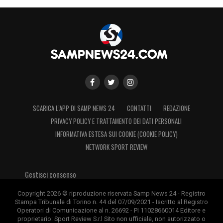
SCARICA L’APP DI SAMP NEWS 24
CONTATTI
REDAZIONE
PRIVACY POLICY E TRATTAMENTO DEI DATI PERSONALI
INFORMATIVA ESTESA SUI COOKIE (COOKIE POLICY)
NETWORK SPORT REVIEW
Gestisci consenso
Copyright 2026 © riproduzione riservata Samp News 24 - Registro
Stampa Tribunale di Torino n. 44 del 07/09/2021 - Iscritto al Registro
Operatori di Comunicazione al n. 26692 - PI 11028660014 Editore e
proprietario: Sport Review S.r.l Sito non ufficiale, non autorizzato o