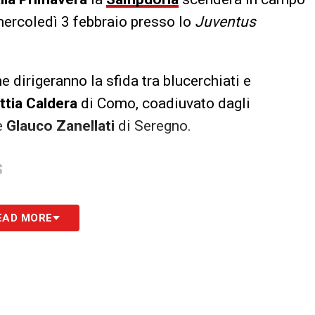
mercoledì 3 febbraio presso lo
Juventus
e dirigeranno la sfida tra blucerchiati e
ttia Caldera
di Como, coadiuvato dagli
e
Glauco Zanellati
di Seregno.
S
EAD MORE