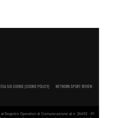
ESA SUI COOKIE (COOKIE POLICY)
NETWORK SPORT REVIEW
al Registro Operatori di Comunicazione al n. 26692 - PI