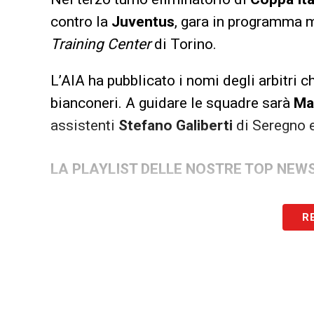
contro la
Juventus
, gara in programma 
Training Center
di Torino.
L’AIA ha pubblicato i nomi degli arbitri ch
bianconeri. A guidare le squadre sarà
Ma
assistenti
Stefano Galiberti
di Seregno 
LA PLAYLIST DELLE NOSTRE TOP NEW
R