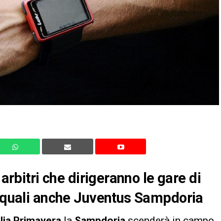
 arbitri che dirigeranno le gare di
e quali anche Juventus Sampdoria
lia Primavera
la
Sampdoria
scenderà in campo