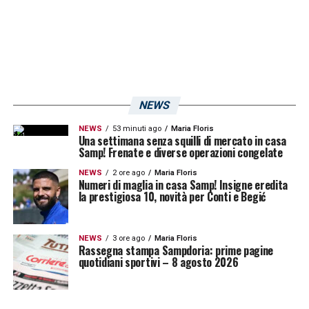
delle certezze che nei prossimi anni ci
aiutino a costruire un organico per arrivare in
Serie A».
LA PLAYLIST DELLE NOSTRE TOP NEWS
NEWS
NEWS
53 minuti ago
Maria Floris
Una settimana senza squilli di mercato in casa
Samp! Frenate e diverse operazioni congelate
NEWS
2 ore ago
Maria Floris
Numeri di maglia in casa Samp! Insigne eredita
la prestigiosa 10, novità per Conti e Begić
NEWS
3 ore ago
Maria Floris
Rassegna stampa Sampdoria: prime pagine
quotidiani sportivi – 8 agosto 2026