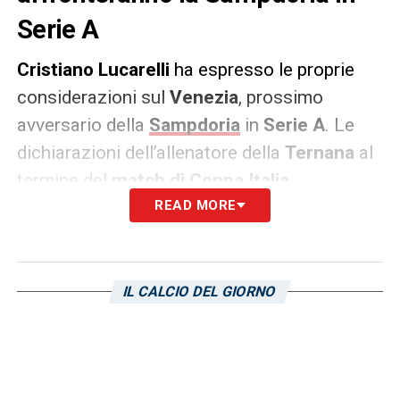
Serie A
Cristiano
Lucarelli
ha espresso le proprie
considerazioni sul
Venezia
, prossimo
avversario della
Sampdoria
in
Serie A
. Le
dichiarazioni dell’allenatore della
Ternana
al
termine del
match di Coppa Italia
.
READ MORE
DICHIARAZIONI –
«Esprimono un bel gioco,
hanno delle rotazioni studiate e sono difficili
da affrontare. Noi stiamo cercando di
IL CALCIO DEL GIORNO
costruire in un percorso da medio-lungo
termine un progetto iniziato lo scorso anno,
quest’anno è una delle Serie B più difficili di
sempre e noi stiamo cercando di costruire