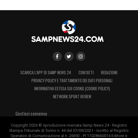
SCARICA L’APP DI SAMP NEWS 24
CONTATTI
REDAZIONE
PRIVACY POLICY E TRATTAMENTO DEI DATI PERSONALI
INFORMATIVA ESTESA SUI COOKIE (COOKIE POLICY)
NETWORK SPORT REVIEW
Gestisci consenso
Copyright 2026 © riproduzione riservata Samp News 24 - Registro
Stampa Tribunale di Torino n. 44 del 07/09/2021 - Iscritto al Registro
Operatori di Comunicazione al n. 26692 - PI 11028660014 Editore e