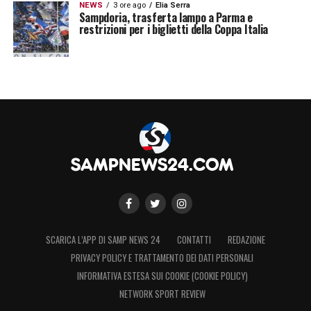
NEWS
3 ore ago
Elia Serra
Sampdoria, trasferta lampo a Parma e
restrizioni per i biglietti della Coppa Italia
SCARICA L’APP DI SAMP NEWS 24
CONTATTI
REDAZIONE
PRIVACY POLICY E TRATTAMENTO DEI DATI PERSONALI
INFORMATIVA ESTESA SUI COOKIE (COOKIE POLICY)
NETWORK SPORT REVIEW