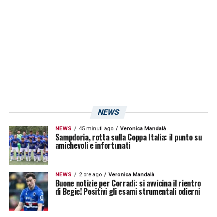
LA PLAYLIST DELLE NOSTRE TOP NEWS
NEWS
NEWS
45 minuti ago
Veronica Mandalà
Sampdoria, rotta sulla Coppa Italia: il punto su
amichevoli e infortunati
NEWS
2 ore ago
Veronica Mandalà
Buone notizie per Corradi: si avvicina il rientro
di Begic! Positivi gli esami strumentali odierni