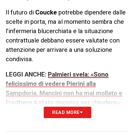
Il futuro di
Coucke
potrebbe dipendere dalle
scelte in porta, ma al momento sembra che
l’infermeria blucerchiata e la situazione
contrattuale debbano essere valutate con
attenzione per arrivare a una soluzione
condivisa.
LEGGI ANCHE:
Palmieri svela: «Sono
felicissimo di vedere Pierini alla
Sampdoria. Mancini non ha mai mollato e
Fredberg è stato decisivo per chiudere»
READ MORE
LA PLAYLIST DELLE NOSTRE TOP NEWS