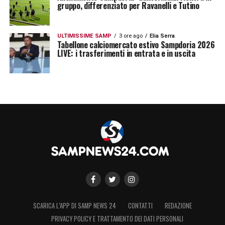
gruppo, differenziato per Ravanelli e Tutino
ULTIMISSIME SAMP
3 ore ago
Elia Serra
Tabellone calciomercato estivo Sampdoria 2026
LIVE: i trasferimenti in entrata e in uscita
SCARICA L’APP DI SAMP NEWS 24
CONTATTI
REDAZIONE
PRIVACY POLICY E TRATTAMENTO DEI DATI PERSONALI