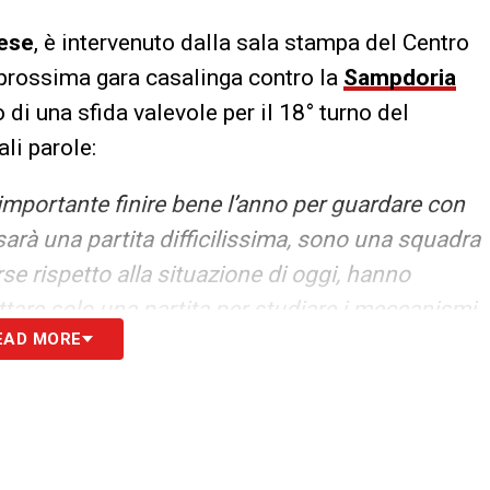
ese
, è intervenuto dalla sala stampa del Centro
a prossima gara casalinga contro la
Sampdoria
 di una sfida valevole per il 18° turno del
ali parole:
importante finire bene l’anno per guardare con
 sarà una partita difficilissima, sono una squadra
e rispetto alla situazione di oggi, hanno
tare solo una partita per studiare i meccanismi
EAD MORE
do e speriamo di ottenere il massimo
».
S