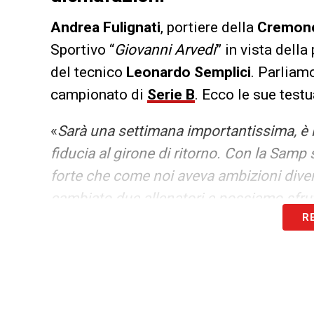
Andrea Fulignati
, portiere della
Cremon
Sportivo “
Giovanni Arvedi
” in vista dell
del tecnico
Leonardo Semplici
. Parliamo
campionato di
Serie B
. Ecco le sue testu
«
Sarà una settimana importantissima, è 
fiducia al girone di ritorno. Con la Samp
forte che come noi aveva ambizioni divers
cambiato due allenatori e possiamo sfrut
R
che potrebbero avere. Ci stiamo lavoran
LA PLAYLIST DELLE NOSTRE TOP NEW