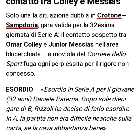
contatto tra Colley e Messias
Solo una la situazione dubbia in
Crotone
–
Sampdoria
, gara valida per la 32esima
giornata di Serie A: il contatto sospetto tra
Omar Colley
e
Junior Messias
nell’area
blucerchiata. La moviola del
Corriere dello
Sport
fuga ogni perplessità per il rigore non
concesso.
ESORDIO
– «
Esordio in Serie A per il giovane
(32 anni) Daniele Paterna. Dopo sole dieci
gare di B, Rizzoli ha deciso di farlo esordire
in A, la partita non era difficile neanche sulla
carta, se la cava abbastanza bene
».