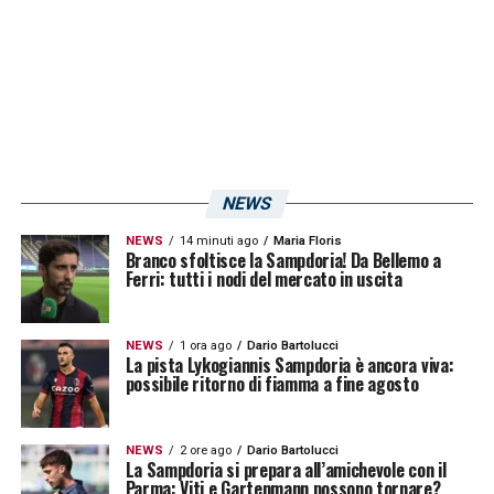
NEWS
NEWS
14 minuti ago
Maria Floris
Branco sfoltisce la Sampdoria! Da Bellemo a
Ferri: tutti i nodi del mercato in uscita
NEWS
1 ora ago
Dario Bartolucci
La pista Lykogiannis Sampdoria è ancora viva:
possibile ritorno di fiamma a fine agosto
NEWS
2 ore ago
Dario Bartolucci
La Sampdoria si prepara all’amichevole con il
Parma: Viti e Gartenmann possono tornare?