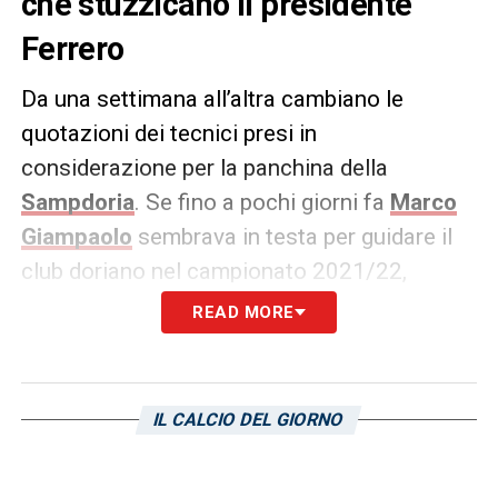
che stuzzicano il presidente
Ferrero
Da una settimana all’altra cambiano le
quotazioni dei tecnici presi in
considerazione per la panchina della
Sampdoria
. Se fino a pochi giorni fa
Marco
Giampaolo
sembrava in testa per guidare il
club doriano nel campionato 2021/22,
adesso è
Roberto D’Aversa
ad aver
READ MORE
sorpassato il collega.
È l’aspetto economico che sta facendo la
IL CALCIO DEL GIORNO
differenza: l’accordo con il Parma prevede un
incentivo all’esodo pari a
300 mila euro
che