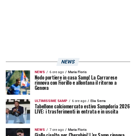
permetterebbe all’allenatore di recuperare
parte dell’ingaggio e avvicinarsi a quei 1.3
milioni di euro richiesti. La Sampdoria ha
messo sul tavolo un biennale, con un
ingaggio pari a
850 mila euro netti a
stagione
.
NEWS
LA PLAYLIST DELLE NOSTRE TOP NEWS
NEWS
6 ore ago
Maria Floris
Nodo portiere in casa Samp! La Carrarese
rinnova con Fiorillo e allontana il ritorno a
Genova
ULTIMISSIME SAMP
6 ore ago
Elia Serra
Tabellone calciomercato estivo Sampdoria 2026
LIVE: i trasferimenti in entrata e in uscita
NEWS
7 ore ago
Maria Floris
Giallo risolto per Cherubini! L’ex Samp rinnova