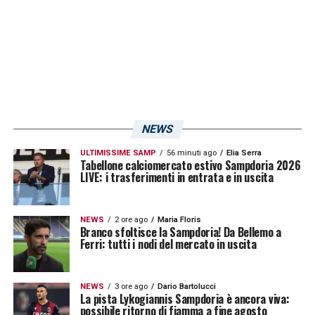
è stato da applausi e ha portato tanti punti
».
LA PLAYLIST DELLE NOSTRE TOP NEWS
NEWS
ULTIMISSIME SAMP
56 minuti ago
Elia Serra
Tabellone calciomercato estivo Sampdoria 2026
LIVE: i trasferimenti in entrata e in uscita
NEWS
2 ore ago
Maria Floris
Branco sfoltisce la Sampdoria! Da Bellemo a
Ferri: tutti i nodi del mercato in uscita
NEWS
3 ore ago
Dario Bartolucci
La pista Lykogiannis Sampdoria è ancora viva:
possibile ritorno di fiamma a fine agosto