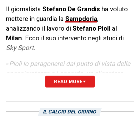
Il giornalista
Stefano De Grandis
ha voluto
mettere in guardia la
Sampdoria
,
analizzando il lavoro di
Stefano Pioli
al
Milan
. Ecco il suo intervento negli studi di
Sky Sport
.
«
Pioli lo paragonerei dal punto di vista della
spensieratezza a Leonardo, un allenatore
READ MORE
che ha proposto un calcio offensivo. La
forza di Pioli sono i cambi di posizione dei
trequartisti. Il Milan è sempre andato bene e
ha cominciato a rallentare quando sono
IL CALCIO DEL GIORNO
arrivate le responsabilità della lotta
scudetto. Al di là di questo il lavoro nel Milan