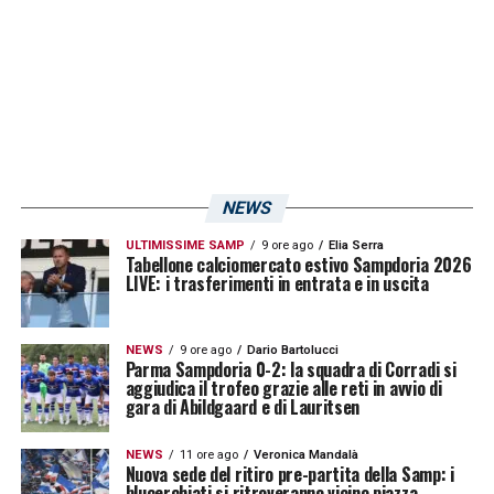
guida dei
blucerchiati
, dove, nonostante le
buone intenzioni, i risultati non arrivarono e
la collaborazione si interruppe prima del
previsto.
Le sue parole a
Sky Sport
non hanno avuto il
tono di una recriminazione, ma piuttosto
NEWS
quello di un’analisi lucida e a posteriori,
ULTIMISSIME SAMP
9 ore ago
Elia Serra
Tabellone calciomercato estivo Sampdoria 2026
riconoscendo le difficoltà di quell’epoca. Le
LIVE: i trasferimenti in entrata e in uscita
sue
parole
:
NEWS
9 ore ago
Dario Bartolucci
«Ho vissuto gioie e dolori che mi hanno fatto
Parma Sampdoria 0-2: la squadra di Corradi si
aggiudica il trofeo grazie alle reti in avvio di
maturare. Ora sono un uomo diverso, ancor
gara di Abildgaard e di Lauritsen
prima dell’allenatore»
.
NEWS
11 ore ago
Veronica Mandalà
Nuova sede del ritiro pre-partita della Samp: i
blucerchiati si ritroveranno vicino piazza