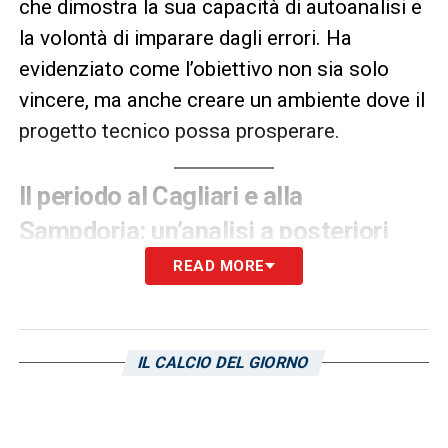
che dimostra la sua capacità di autoanalisi e
la volontà di imparare dagli errori. Ha
evidenziato come l’obiettivo non sia solo
vincere, ma anche creare un ambiente dove il
progetto tecnico possa prosperare.
Il periodo al Cagliari e alla
Sampdoria: un’analisi a posteriori
READ MORE
Le esperienze con il
Cagliari
e la
Sampdoria
sono emblematiche di questa fase. Sulla
panchina degli isolani, il suo mandato fu
IL CALCIO DEL GIORNO
breve e caratterizzato da una lunga serie di
sconfitte, che lo portarono a un rapido
esonero. Il medesimo destino si ripeté alla