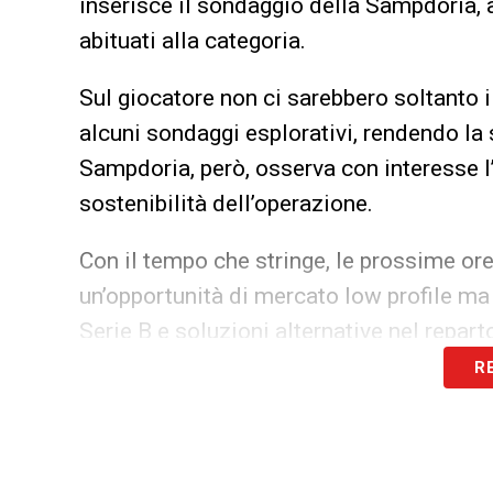
inserisce il sondaggio della Sampdoria, all
abituati alla categoria.
Sul giocatore non ci sarebbero soltanto i
alcuni sondaggi esplorativi, rendendo la
Sampdoria, però, osserva con interesse l
sostenibilità dell’operazione.
Con il tempo che stringe, le prossime or
un’opportunità di mercato low profile ma
Serie B e soluzioni alternative nel repar
R
LEGGI ANCHE:
Sampdoria Spezia, Viti ver
sfida
LA PLAYLIST DELLE NOSTRE TOP NEW